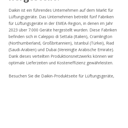
Daikin ist ein führendes Unternehmen auf dem Markt für
Lüftungsgeräte. Das Unternehmen betreibt fünf Fabriken
für Lüftungsgeräte in der EMEA-Region, in denen im Jahr
2023 über 7.000 Geräte hergestellt wurden. Diese Fabriken
befinden sich in Caleppio di Settala (Italien), Cramlington
(Northumberland, Großbritannien), Istanbul (Türkei), Riad
(Saudi-Arabien) und Dubai (Vereinigte Arabische Emirate).
Dank dieses verteilten Produktionsnetzwerks können wir
optimale Lieferzeiten und Kosteneffizienz gewährleisten.
Besuchen Sie die Daikin-Produktseite für Lüftungsgeräte,
um unser umfassendes Angebot an Lösungen zu
entdecken, die für optimale Raumluftqualität, Komfort und
Energieeffizienz sorgen
.
Welche Arten von