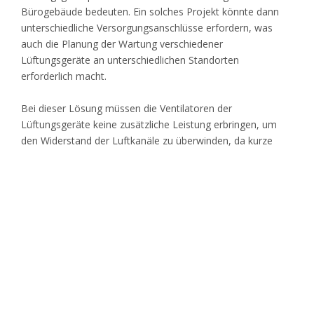
Bürogebäude bedeuten. Ein solches Projekt könnte dann
unterschiedliche Versorgungsanschlüsse erfordern, was
auch die Planung der Wartung verschiedener
Lüftungsgeräte an unterschiedlichen Standorten
erforderlich macht.
Bei dieser Lösung müssen die Ventilatoren der
Lüftungsgeräte keine zusätzliche Leistung erbringen, um
den Widerstand der Luftkanäle zu überwinden, da kurze
Kanäle verwendet werden, was Energie spart. Außerdem
sind kleine Lüftungsgeräte wie Daikin Modular L, die für den
Einsatz in dezentralen Lüftungssystemen konzipiert sind,
sehr kompakt. Daikin Modular L kann in Zwischendecken
installiert werden. Das spart Platz, was bei Anwendungen,
bei denen die Bodenfläche eine wichtige Rolle spielt, von
Vorteil ist.
Hier finden Sie ein Video, in dem die Vorteile von Daikin
Modular Light erläutert werden.