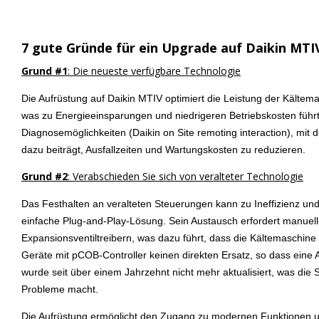
7 gute Gründe für ein Upgrade auf Daikin MTI
Grund #1
: Die neueste verfügbare Technologie
Die Aufrüstung auf Daikin MTIV optimiert die Leistung der Kältemas
was zu Energieeinsparungen und niedrigeren Betriebskosten führt.
Diagnosemöglichkeiten (Daikin on Site remoting interaction), mit
dazu beiträgt, Ausfallzeiten und Wartungskosten zu reduzieren.
Grund #2
: Verabschieden Sie sich von veralteter Technologie
Das Festhalten an veralteten Steuerungen kann zu Ineffizienz und
einfache Plug-and-Play-Lösung. Sein Austausch erfordert manuel
Expansionsventiltreibern, was dazu führt, dass die Kältemaschine w
Geräte mit pCOB-Controller keinen direkten Ersatz, so dass eine A
wurde seit über einem Jahrzehnt nicht mehr aktualisiert, was die 
Probleme macht.
Die Aufrüstung ermöglicht den Zugang zu modernen Funktionen und M