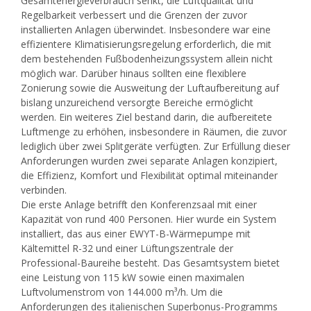
Gesamtenergieverbrauch senkt, die Luftqualität und
Regelbarkeit verbessert und die Grenzen der zuvor
installierten Anlagen überwindet. Insbesondere war eine
effizientere Klimatisierungsregelung erforderlich, die mit
dem bestehenden Fußbodenheizungssystem allein nicht
möglich war. Darüber hinaus sollten eine flexiblere
Zonierung sowie die Ausweitung der Luftaufbereitung auf
bislang unzureichend versorgte Bereiche ermöglicht
werden. Ein weiteres Ziel bestand darin, die aufbereitete
Luftmenge zu erhöhen, insbesondere in Räumen, die zuvor
lediglich über zwei Splitgeräte verfügten. Zur Erfüllung dieser
Anforderungen wurden zwei separate Anlagen konzipiert,
die Effizienz, Komfort und Flexibilität optimal miteinander
verbinden.
Die erste Anlage betrifft den Konferenzsaal mit einer
Kapazität von rund 400 Personen. Hier wurde ein System
installiert, das aus einer EWYT-B-Wärmepumpe mit
Kältemittel R-32 und einer Lüftungszentrale der
Professional-Baureihe besteht. Das Gesamtsystem bietet
eine Leistung von 115 kW sowie einen maximalen
Luftvolumenstrom von 144.000 m³/h. Um die
Anforderungen des italienischen Superbonus-Programms