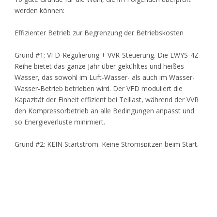
werden können:
Effizienter Betrieb zur Begrenzung der Betriebskosten
Grund #1: VFD-Regulierung + VVR-Steuerung. Die EWYS-4Z-
Reihe bietet das ganze Jahr über gekühltes und heißes
Wasser, das sowohl im Luft-Wasser- als auch im Wasser-
Wasser-Betrieb betrieben wird. Der VFD moduliert die
Kapazität der Einheit effizient bei Teillast, während der VVR
den Kompressorbetrieb an alle Bedingungen anpasst und
so Energieverluste minimiert.
Grund #2: KEIN Startstrom. Keine Stromspitzen beim Start.
Der Startstrom ist immer niedriger als der unter den
maximalen Betriebsbedingungen (FLA) aufgenommene
Strom.
Grund #3: Hoher Leistungsfaktor. EWYS-4Z behält einen
Verschiebungsleistungsfaktor bei, der immer größer als