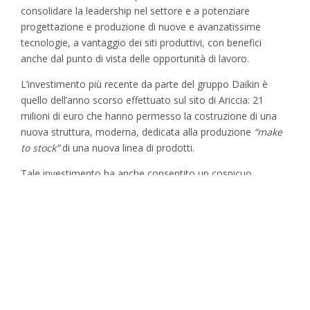
consolidare la leadership nel settore e a potenziare
progettazione e produzione di nuove e avanzatissime
tecnologie, a vantaggio dei siti produttivi, con benefici
anche dal punto di vista delle opportunità di lavoro.
L’investimento più recente da parte del gruppo Daikin è
quello dell’anno scorso effettuato sul sito di Ariccia: 21
milioni di euro che hanno permesso la costruzione di una
nuova struttura, moderna, dedicata alla produzione
“make
to stock”
di una nuova linea di prodotti.
Tale investimento ha anche consentito un cospicuo
ampliamento dell’organico, in continua crescita da anni.
Daikin Applied Europe, nonostante sia ormai un’azienda
storica per il territorio, continua ad evolvere grazie ad un
organico giovane: il 90 per cento degli assunti negli ultimi
quattro anni, tra cui molte donne, ha un’età compresa tra i
20 e i 30 anni. Ciò fa dell’azienda non solo una realtà in
grado di attrarre risorse dall’estero e da tutta Italia, ma