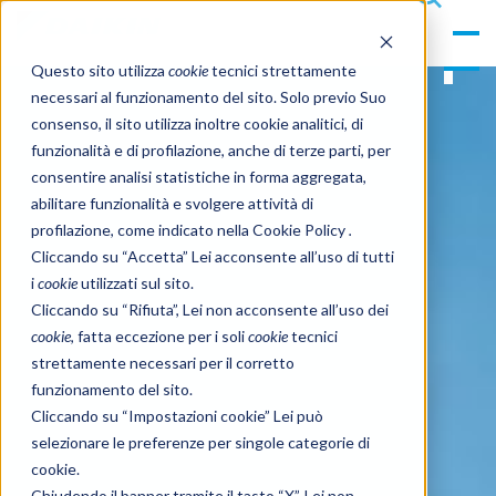
gle
s
Men
ea
Questo sito utilizza
cookie
tecnici strettamente
u
rc
necessari al funzionamento del sito. Solo previo Suo
h
consenso, il sito utilizza inoltre cookie analitici, di
funzionalità e di profilazione, anche di terze parti, per
consentire analisi statistiche in forma aggregata,
abilitare funzionalità e svolgere attività di
profilazione, come indicato nella Cookie Policy
.
Cliccando su “Accetta” Lei acconsente all’uso di tutti
i
cookie
utilizzati sul sito.
Cliccando su “Rifiuta”, Lei non acconsente all’uso dei
cookie
, fatta eccezione per i soli
cookie
tecnici
strettamente necessari per il corretto
funzionamento del sito.
Cliccando su “Impostazioni cookie” Lei può
selezionare le preferenze per singole categorie di
cookie.
Chiudendo il banner tramite il tasto “X”, Lei non