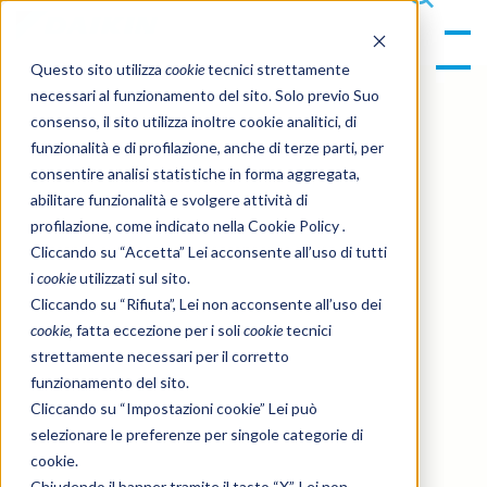
gle
s
Men
ea
Questo sito utilizza
cookie
tecnici strettamente
u
rc
necessari al funzionamento del sito. Solo previo Suo
h
consenso, il sito utilizza inoltre cookie analitici, di
funzionalità e di profilazione, anche di terze parti, per
consentire analisi statistiche in forma aggregata,
abilitare funzionalità e svolgere attività di
profilazione, come indicato nella Cookie Policy
.
Cliccando su “Accetta” Lei acconsente all’uso di tutti
i
cookie
utilizzati sul sito.
Cliccando su “Rifiuta”, Lei non acconsente all’uso dei
cookie
, fatta eccezione per i soli
cookie
tecnici
strettamente necessari per il corretto
funzionamento del sito.
Cliccando su “Impostazioni cookie” Lei può
selezionare le preferenze per singole categorie di
cookie.
Chiudendo il banner tramite il tasto “X”, Lei non