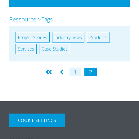
Ressourcen-Tags
Project Stories
Industry news
Products
Services
Case Studies
1
2
COOKIE SETTINGS